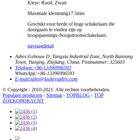
Kleur: Rood, Zwart
Maximale klemming
17.5
mm
Geschikt voor brede of hoge schakelaars die
doorgaans te vinden zijn op
hoogspannings-/hoogstroomschakelaars.
navraag
detail
Adres:
Gebouw D, Tangxia Industrial Zone, North Baixiang
Town, Yueqing, Zhejiang, China. Postnummer: 325603
Telefoon:
+86-13396996593
WhatsApp:
+86-13396996593
E-mail:
sales@lockeysafety.com
© Copyright - 2010-2021: Alle rechten voorbehouden.
Populaire producten
-
Sitemap
-
TOPBLOG
-
TOP
ZOEKOPDRACHT