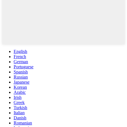
English
French
German
Portuguese
Spanish
Russian
Japanese
Korean
Arabic
Irish
Greek
Turkish
Italian
Danish
Romanian