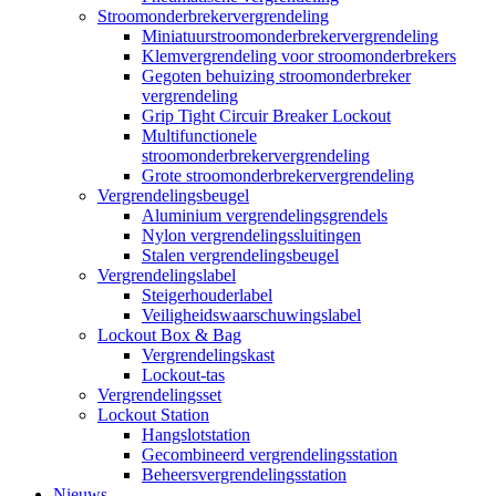
Stroomonderbrekervergrendeling
Miniatuurstroomonderbrekervergrendeling
Klemvergrendeling voor stroomonderbrekers
Gegoten behuizing stroomonderbreker
vergrendeling
Grip Tight Circuir Breaker Lockout
Multifunctionele
stroomonderbrekervergrendeling
Grote stroomonderbrekervergrendeling
Vergrendelingsbeugel
Aluminium vergrendelingsgrendels
Nylon vergrendelingssluitingen
Stalen vergrendelingsbeugel
Vergrendelingslabel
Steigerhouderlabel
Veiligheidswaarschuwingslabel
Lockout Box & Bag
Vergrendelingskast
Lockout-tas
Vergrendelingsset
Lockout Station
Hangslotstation
Gecombineerd vergrendelingsstation
Beheersvergrendelingsstation
Nieuws