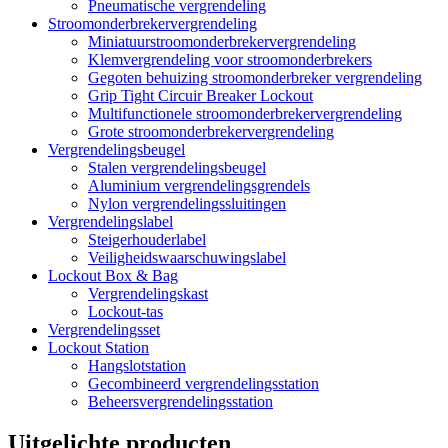
Pneumatische vergrendeling
Stroomonderbrekervergrendeling
Miniatuurstroomonderbrekervergrendeling
Klemvergrendeling voor stroomonderbrekers
Gegoten behuizing stroomonderbreker vergrendeling
Grip Tight Circuir Breaker Lockout
Multifunctionele stroomonderbrekervergrendeling
Grote stroomonderbrekervergrendeling
Vergrendelingsbeugel
Stalen vergrendelingsbeugel
Aluminium vergrendelingsgrendels
Nylon vergrendelingssluitingen
Vergrendelingslabel
Steigerhouderlabel
Veiligheidswaarschuwingslabel
Lockout Box & Bag
Vergrendelingskast
Lockout-tas
Vergrendelingsset
Lockout Station
Hangslotstation
Gecombineerd vergrendelingsstation
Beheersvergrendelingsstation
Uitgelichte producten